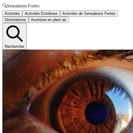
🔍
Sensations Fortes
Activités
Activités Extrêmes
Activités de Sensations Fortes
Destinations
Aventure en plein air
Rechercher