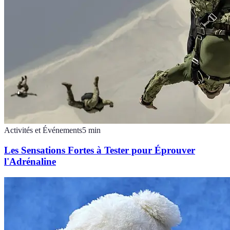
Activités et Événements
5
min
Les Sensations Fortes à Tester pour Éprouver
l'Adrénaline