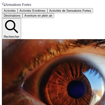
🔍
Sensations Fortes
Activités
Activités Extrêmes
Activités de Sensations Fortes
Destinations
Aventure en plein air
Rechercher