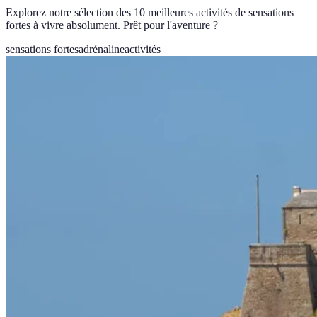
Explorez notre sélection des 10 meilleures activités de sensations
fortes à vivre absolument. Prêt pour l'aventure ?
sensations fortes
adrénaline
activités