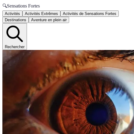
🔍
Sensations Fortes
Activités
Activités Extrêmes
Activités de Sensations Fortes
Destinations
Aventure en plein air
Rechercher