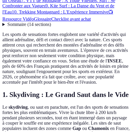
un Oiseau
7. VTT de Montagne : À Toute Vitesse
8. Surf : Se
Confronter aux Vagues
9. Kite Surf : La Danse du Vent et de
l'Eau
10. Trekking Montagnard : L'Expérience Immersive
📺
Ressource Vidéo
Glossaire
Checklist avant achat
Sommaire
(
14
sections
)
Les sports de sensations fortes englobent une variété d'activités qui
allient adrénaline, défi et contact direct avec la nature. Ces sports
attirent ceux qui recherchent des montées d'adrénaline et des défis
physiques, souvent en terrain aventureux. L'épreuve de ces activités
peut renforcer non seulement votre condition physique, mais
également votre confiance en vous. Selon une étude de l'
INSEE
,
près de 60% des Français pratiquent des activités de loisirs en pleine
nature, soulignant l'engouement pour les sports en extérieur. En
2026, ce phénomène n'a fait que croître, avec une popularité
accentuée par l'intérêt pour le bien-être et l'évasion.
1. Skydiving : Le Grand Saut dans le Vide
Le
skydiving
, ou saut en parachute, est l'un des sports de sensations
fortes les plus emblématiques. Vivre la chute libre à 200 km/h
pendant plusieurs secondes, tout en étant immergé dans un paysage
à couper le souffle est une expérience inégalée. Les sites de saut
populaires incluent des zones comme
Gap
ou
Chamonix
en France,