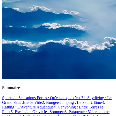
Sommaire
Sports de Sensations Fortes : Qu'est-ce que c'est ?
1. Skydiving : Le
Grand Saut dans le Vide
2. Bungee Jumping : Le Saut Ultime
3.
Rafting : L'Aventure Aquatique
4. Canyoning : Entre Terres et
Eaux
5. Escalade : Gravir les Sommets
6. Parapente : Voler comme