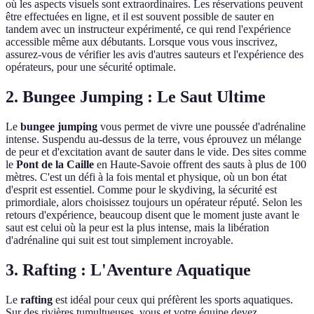
où les aspects visuels sont extraordinaires. Les réservations peuvent
être effectuées en ligne, et il est souvent possible de sauter en
tandem avec un instructeur expérimenté, ce qui rend l'expérience
accessible même aux débutants. Lorsque vous vous inscrivez,
assurez-vous de vérifier les avis d'autres sauteurs et l'expérience des
opérateurs, pour une sécurité optimale.
2. Bungee Jumping : Le Saut Ultime
Le
bungee jumping
vous permet de vivre une poussée d'adrénaline
intense. Suspendu au-dessus de la terre, vous éprouvez un mélange
de peur et d'excitation avant de sauter dans le vide. Des sites comme
le
Pont de la Caille
en Haute-Savoie offrent des sauts à plus de 100
mètres. C'est un défi à la fois mental et physique, où un bon état
d'esprit est essentiel. Comme pour le skydiving, la sécurité est
primordiale, alors choisissez toujours un opérateur réputé. Selon les
retours d'expérience, beaucoup disent que le moment juste avant le
saut est celui où la peur est la plus intense, mais la libération
d'adrénaline qui suit est tout simplement incroyable.
3. Rafting : L'Aventure Aquatique
Le
rafting
est idéal pour ceux qui préfèrent les sports aquatiques.
Sur des rivières tumultueuses, vous et votre équipe devez