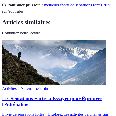
📺
Pour aller plus loin :
meilleurs sports de sensations fortes 2026
sur YouTube
Articles similaires
Continuez votre lecture
Activités d'Adrénaline
6
min
Les Sensations Fortes à Essayer pour Éprouver
l'Adrénaline
Envie de sensations fortes ? Explorez ces activités palpitantes qui