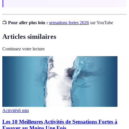
📺
Pour aller plus loin :
sensations fortes 2026
sur YouTube
Articles similaires
Continuez votre lecture
Activités
6
min
Les 10 Meilleures Activités de Sensations Fortes à
Essayer au Moins Une Fois