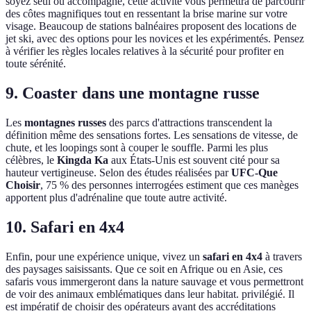
soyez seul ou accompagné, cette activité vous permettra de parcourir
des côtes magnifiques tout en ressentant la brise marine sur votre
visage. Beaucoup de stations balnéaires proposent des locations de
jet ski, avec des options pour les novices et les expérimentés. Pensez
à vérifier les règles locales relatives à la sécurité pour profiter en
toute sérénité.
9. Coaster dans une montagne russe
Les
montagnes russes
des parcs d'attractions transcendent la
définition même des sensations fortes. Les sensations de vitesse, de
chute, et les loopings sont à couper le souffle. Parmi les plus
célèbres, le
Kingda Ka
aux États-Unis est souvent cité pour sa
hauteur vertigineuse. Selon des études réalisées par
UFC-Que
Choisir
, 75 % des personnes interrogées estiment que ces manèges
apportent plus d'adrénaline que toute autre activité.
10. Safari en 4x4
Enfin, pour une expérience unique, vivez un
safari en 4x4
à travers
des paysages saisissants. Que ce soit en Afrique ou en Asie, ces
safaris vous immergeront dans la nature sauvage et vous permettront
de voir des animaux emblématiques dans leur habitat. privilégié. Il
est impératif de choisir des opérateurs ayant des accréditations