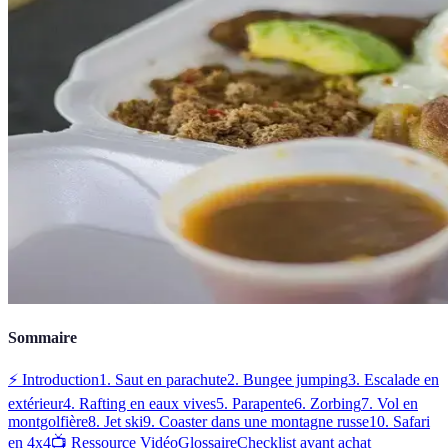
Sommaire
⚡ Introduction
1. Saut en parachute
2. Bungee jumping
3. Escalade en
extérieur
4. Rafting en eaux vives
5. Parapente
6. Zorbing
7. Vol en
montgolfière
8. Jet ski
9. Coaster dans une montagne russe
10. Safari
en 4x4
📺 Ressource Vidéo
Glossaire
Checklist avant achat