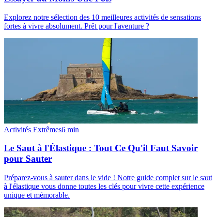
Explorez notre sélection des 10 meilleures activités de sensations
fortes à vivre absolument. Prêt pour l'aventure ?
Activités Extrêmes
6
min
Le Saut à l'Élastique : Tout Ce Qu'il Faut Savoir
pour Sauter
Préparez-vous à sauter dans le vide ! Notre guide complet sur le saut
à l'élastique vous donne toutes les clés pour vivre cette expérience
unique et mémorable.