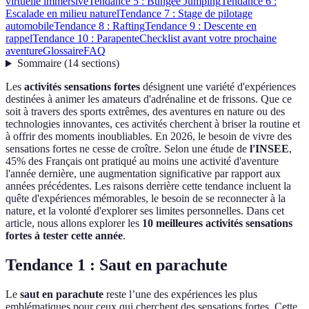
virtuelle immersive
Tendance 5 : Bungee Jumping
Tendance 6 :
Escalade en milieu naturel
Tendance 7 : Stage de pilotage
automobile
Tendance 8 : Rafting
Tendance 9 : Descente en
rappel
Tendance 10 : Parapente
Checklist avant votre prochaine
aventure
Glossaire
FAQ
Sommaire
(
14
sections
)
Les
activités sensations fortes
désignent une variété d'expériences
destinées à animer les amateurs d'adrénaline et de frissons. Que ce
soit à travers des sports extrêmes, des aventures en nature ou des
technologies innovantes, ces activités cherchent à briser la routine et
à offrir des moments inoubliables. En 2026, le besoin de vivre des
sensations fortes ne cesse de croître. Selon une étude de
l'INSEE
,
45% des Français ont pratiqué au moins une activité d'aventure
l'année dernière, une augmentation significative par rapport aux
années précédentes. Les raisons derrière cette tendance incluent la
quête d'expériences mémorables, le besoin de se reconnecter à la
nature, et la volonté d'explorer ses limites personnelles. Dans cet
article, nous allons explorer les
10 meilleures activités sensations
fortes à tester cette année
.
Tendance 1 : Saut en parachute
Le
saut en parachute
reste l’une des expériences les plus
emblématiques pour ceux qui cherchent des sensations fortes. Cette