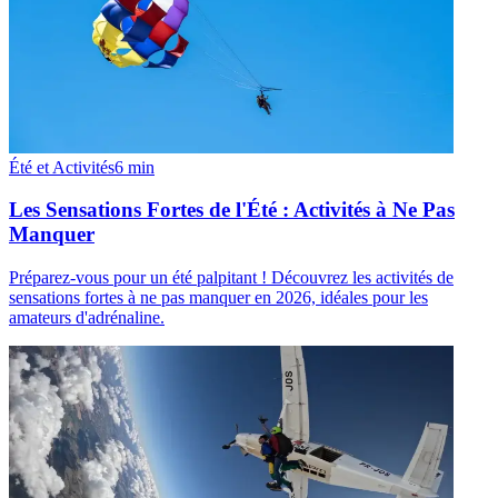
Été et Activités
6
min
Les Sensations Fortes de l'Été : Activités à Ne Pas
Manquer
Préparez-vous pour un été palpitant ! Découvrez les activités de
sensations fortes à ne pas manquer en 2026, idéales pour les
amateurs d'adrénaline.