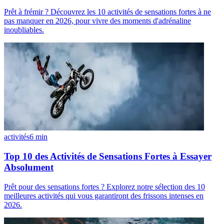
Prêt à frémir ? Découvrez les 10 activités de sensations fortes à ne
pas manquer en 2026, pour vivre des moments d'adrénaline
inoubliables.
activités
6
min
Top 10 des Activités de Sensations Fortes à Essayer
Absolument
Prêt pour des sensations fortes ? Explorez notre sélection des 10
meilleures activités qui vous garantiront des frissons intenses en
2026.