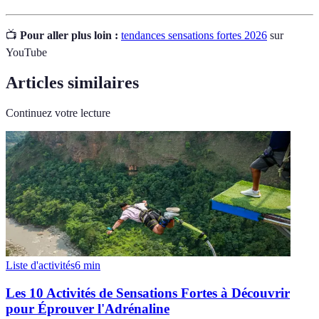
📺
Pour aller plus loin :
tendances sensations fortes 2026
sur
YouTube
Articles similaires
Continuez votre lecture
Liste d'activités
6
min
Les 10 Activités de Sensations Fortes à Découvrir
pour Éprouver l'Adrénaline