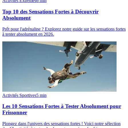
Activités Extrêmes
6
min
Top 10 des Sensations Fortes à Découvrir
Absolument
Prêt pour l'adrénaline ? Explorez notre guide sur les sensations fortes
à tenter absolument en 2026.
Activités Sportives
5
min
Les 10 Sensations Fortes à Tester Absolument pour
Frissonner
Plongez dans l'univers des sensations fortes ! Voici notre sélection