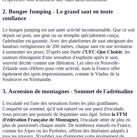
2. Bungee Jumping - Le grand saut en toute
confiance
Le bungee jumping est une autre activité incontournable. Que ce soit
depuis un pont, une grue ou un tremplin spécialement conçu,
l'adrénaline est garantie. Avec des plateformes de saut atteignant des
hauteurs vertigineuses de 200 mètres, chaque saut est une invitation
à surmonter ses peurs. D'après une étude d'
UFC-Que Choisir
, les
sauteurs témoignent d'une sensation d'euphorie après le saut,
souvent décrite comme une libération. Les sites en Nouvelle-
Zélande sont célèbres pour cette activité, mais la France offre
également des spots impressionnants, comme le Viaduc de la
Souleuvre en Normandie.
3. Ascension de montagnes - Sommet de l'adrénaline
L'escalade est l'une des sensations fortes les plus gratifiantes.
Conquérir un sommet, qu'il soit naturel ou une paroi d'escalade,
vous procure une poussée de dopamine sans égal. Selon
la FFM
(Fédération Française de Montagne)
, l'escalade attire de plus en
plus de passionnés chaque année. De nombreux massifs en France,
comme les Alpes ou les Pyrénées, offrent des itinéraires adaptés à
tous les niveaux. N'oubliez pas d'emporter votre équipement de