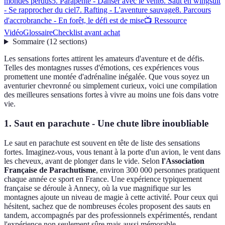
mondes perdus
5. Parapente - Danser avec le vent
6. Saut en wingsuit
- Se rapprocher du ciel
7. Rafting - L'aventure sauvage
8. Parcours
d'accrobranche - En forêt, le défi est de mise
📺 Ressource
Vidéo
Glossaire
Checklist avant achat
Sommaire
(
12
sections
)
Les sensations fortes attirent les amateurs d'aventure et de défis.
Telles des montagnes russes d'émotions, ces expériences vous
promettent une montée d'adrénaline inégalée. Que vous soyez un
aventurier chevronné ou simplement curieux, voici une compilation
des meilleures sensations fortes à vivre au moins une fois dans votre
vie.
1. Saut en parachute - Une chute libre inoubliable
Le saut en parachute est souvent en tête de liste des sensations
fortes. Imaginez-vous, vous tenant à la porte d'un avion, le vent dans
les cheveux, avant de plonger dans le vide. Selon
l'Association
Française de Parachutisme
, environ 300 000 personnes pratiquent
chaque année ce sport en France. Une expérience typiquement
française se déroule à Annecy, où la vue magnifique sur les
montagnes ajoute un niveau de magie à cette activité. Pour ceux qui
hésitent, sachez que de nombreuses écoles proposent des sauts en
tandem, accompagnés par des professionnels expérimentés, rendant
l'expérience non seulement sûre mais aussi mémorable.