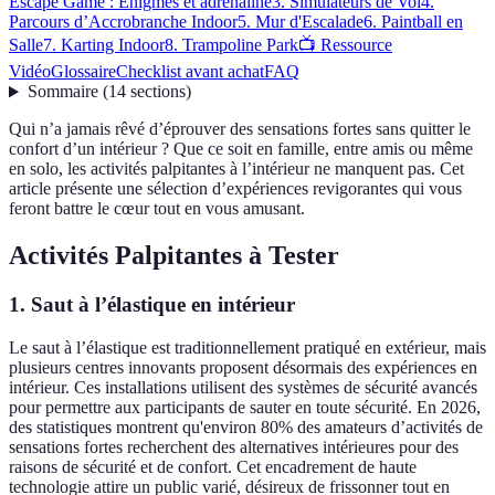
Escape Game : Enigmes et adrénaline
3. Simulateurs de Vol
4.
Parcours d’Accrobranche Indoor
5. Mur d'Escalade
6. Paintball en
Salle
7. Karting Indoor
8. Trampoline Park
📺 Ressource
Vidéo
Glossaire
Checklist avant achat
FAQ
Sommaire
(
14
sections
)
Qui n’a jamais rêvé d’éprouver des sensations fortes sans quitter le
confort d’un intérieur ? Que ce soit en famille, entre amis ou même
en solo, les activités palpitantes à l’intérieur ne manquent pas. Cet
article présente une sélection d’expériences revigorantes qui vous
feront battre le cœur tout en vous amusant.
Activités Palpitantes à Tester
1. Saut à l’élastique en intérieur
Le saut à l’élastique est traditionnellement pratiqué en extérieur, mais
plusieurs centres innovants proposent désormais des expériences en
intérieur. Ces installations utilisent des systèmes de sécurité avancés
pour permettre aux participants de sauter en toute sécurité. En 2026,
des statistiques montrent qu'environ 80% des amateurs d’activités de
sensations fortes recherchent des alternatives intérieures pour des
raisons de sécurité et de confort. Cet encadrement de haute
technologie attire un public varié, désireux de frissonner tout en