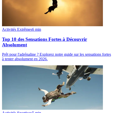
Activités Extrêmes
6
min
Top 10 des Sensations Fortes à Découvrir
Absolument
Prêt pour l'adrénaline ? Explorez notre guide sur les sensations fortes
à tenter absolument en 2026.
Activités Sportives
5
min