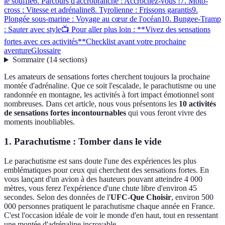
le souffle
6. Parcours d'accrobranche : Accrochez-vous !
7. Moto-
cross : Vitesse et adrénaline
8. Tyrolienne : Frissons garantis
9.
Plongée sous-marine : Voyage au cœur de l'océan
10. Bungee-Tramp
: Sauter avec style
📺 Pour aller plus loin : **Vivez des sensations
fortes avec ces activités**
Checklist avant votre prochaine
aventure
Glossaire
Sommaire
(
14
sections
)
Les amateurs de sensations fortes cherchent toujours la prochaine
montée d'adrénaline. Que ce soit l'escalade, le parachutisme ou une
randonnée en montagne, les activités à fort impact émotionnel sont
nombreuses. Dans cet article, nous vous présentons les
10 activités
de sensations fortes incontournables
qui vous feront vivre des
moments inoubliables.
1. Parachutisme : Tomber dans le vide
Le parachutisme est sans doute l'une des expériences les plus
emblématiques pour ceux qui cherchent des sensations fortes. En
vous lançant d'un avion à des hauteurs pouvant atteindre 4 000
mètres, vous ferez l'expérience d'une chute libre d'environ 45
secondes. Selon des données de l'
UFC-Que Choisir
, environ 500
000 personnes pratiquent le parachutisme chaque année en France.
C'est l'occasion idéale de voir le monde d'en haut, tout en ressentant
une montée d'adrénaline incroyable.