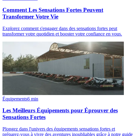
Comment Les Sensations Fortes Peuvent
Transformer Votre Vie
Explorez comment s'engager dans des sensations fortes peut
transformer votre quotidien et booster votre confiance en vous.
Équipements
6
min
Les Meilleurs Équipements pour Éprouver des
Sensations Fortes
Plongez dans l'univers des équipements sensations fortes et
préparez-vous à vivre des aventures inoubliables grâce à notre guide