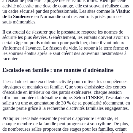
à l'élastique peut être l'apogée des sensations fortes. Bien que cette
activité nécessite une dose de courage, elle est souvent réalisée dans
un cadre sécurisé par des professionnels. Les sites comme
le Viaduc
de la Souleuvre
en Normandie sont des endroits prisés pour ces
sauts mémorables.
Il est crucial de s'assurer que le prestataire respecte les normes de
sécurité les plus élevées. Généralement, les enfants doivent avoir un
certain âge ou poids minimum pour participer, donc il vaut mieux
s'informer à l'avance. Le frisson du vide, le retour à la terre ferme et
les sourires ébahis après le saut créent des souvenirs inestimables à
raconter.
Escalade en famille : une montée d'adrénaline
L’escalade est une excellente activité pour cultiver les compétences
physiques et mentales en famille. Que vous choisissiez des centres
d’escalade en intérieur ou des parois extérieures, chaque session
offre une montée d'adrénaline unique. Selon
l’INSEE
, l'escalade en
salle a vu une augmentation de 30 % de sa popularité récemment, en
grande partie grâce à la recherche d'activités familiales engageantes.
Pratiquer l'escalade ensemble permet d'apprendre l'entraide, et
chaque membre de la famille peut progresser à son rythme. De plus,
de nombreuses salles proposent des stages pour les familles, créant