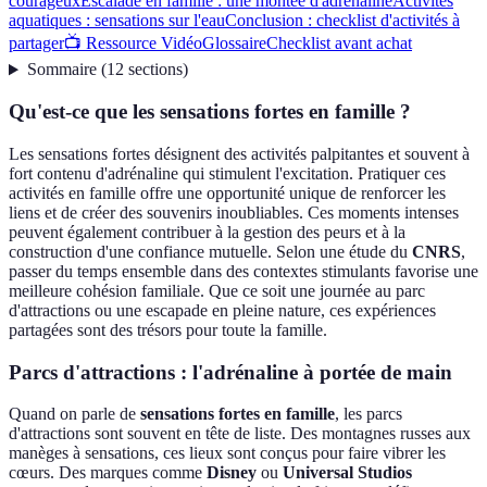
courageux
Escalade en famille : une montée d'adrénaline
Activités
aquatiques : sensations sur l'eau
Conclusion : checklist d'activités à
partager
📺 Ressource Vidéo
Glossaire
Checklist avant achat
Sommaire
(
12
sections
)
Qu'est-ce que les sensations fortes en famille ?
Les sensations fortes désignent des activités palpitantes et souvent à
fort contenu d'adrénaline qui stimulent l'excitation. Pratiquer ces
activités en famille offre une opportunité unique de renforcer les
liens et de créer des souvenirs inoubliables. Ces moments intenses
peuvent également contribuer à la gestion des peurs et à la
construction d'une confiance mutuelle. Selon une étude du
CNRS
,
passer du temps ensemble dans des contextes stimulants favorise une
meilleure cohésion familiale. Que ce soit une journée au parc
d'attractions ou une escapade en pleine nature, ces expériences
partagées sont des trésors pour toute la famille.
Parcs d'attractions : l'adrénaline à portée de main
Quand on parle de
sensations fortes en famille
, les parcs
d'attractions sont souvent en tête de liste. Des montagnes russes aux
manèges à sensations, ces lieux sont conçus pour faire vibrer les
cœurs. Des marques comme
Disney
ou
Universal Studios