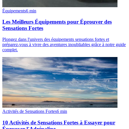
Équipements
6
min
Les Meilleurs Équipements pour Éprouver des
Sensations Fortes
Plongez dans l'univers des équipements sensations fortes et
préparez-vous à vivre des aventures inoubliables grâce à notre guide
complet.
Activités de Sensations Fortes
6
min
10 Activités de Sensations Fortes à Essayer pour
Éprouver l'Adrénaline