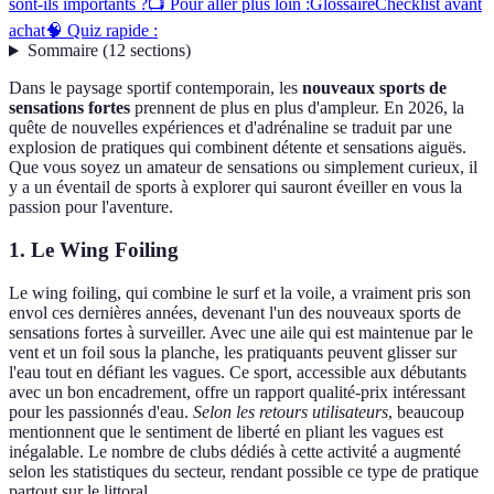
sont-ils importants ?
📺 Pour aller plus loin :
Glossaire
Checklist avant
achat
🧠 Quiz rapide :
Sommaire
(
12
sections
)
Dans le paysage sportif contemporain, les
nouveaux sports de
sensations fortes
prennent de plus en plus d'ampleur. En 2026, la
quête de nouvelles expériences et d'adrénaline se traduit par une
explosion de pratiques qui combinent détente et sensations aiguës.
Que vous soyez un amateur de sensations ou simplement curieux, il
y a un éventail de sports à explorer qui sauront éveiller en vous la
passion pour l'aventure.
1. Le Wing Foiling
Le wing foiling, qui combine le surf et la voile, a vraiment pris son
envol ces dernières années, devenant l'un des nouveaux sports de
sensations fortes à surveiller. Avec une aile qui est maintenue par le
vent et un foil sous la planche, les pratiquants peuvent glisser sur
l'eau tout en défiant les vagues. Ce sport, accessible aux débutants
avec un bon encadrement, offre un rapport qualité-prix intéressant
pour les passionnés d'eau.
Selon les retours utilisateurs
, beaucoup
mentionnent que le sentiment de liberté en pliant les vagues est
inégalable. Le nombre de clubs dédiés à cette activité a augmenté
selon les statistiques du secteur, rendant possible ce type de pratique
partout sur le littoral.