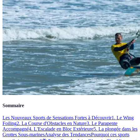
Sommaire
Les Nouveaux Sports de Sensations Fortes à Découvrir
1. Le Wing
Foiling
2. La Course d'Obstacles en Nature
3. Le Parapente
Accompagné
4. L'Escalade en Bloc Extérieure
5. La plongée dans les
Grottes Sous-marines
Analyse des Tendances
Pourquoi ces sports