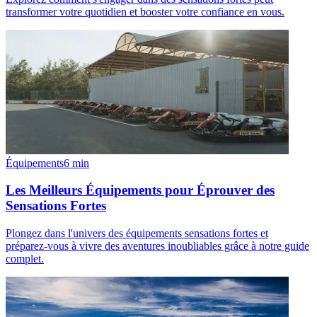
transformer votre quotidien et booster votre confiance en vous.
Équipements
6
min
Les Meilleurs Équipements pour Éprouver des
Sensations Fortes
Plongez dans l'univers des équipements sensations fortes et
préparez-vous à vivre des aventures inoubliables grâce à notre guide
complet.