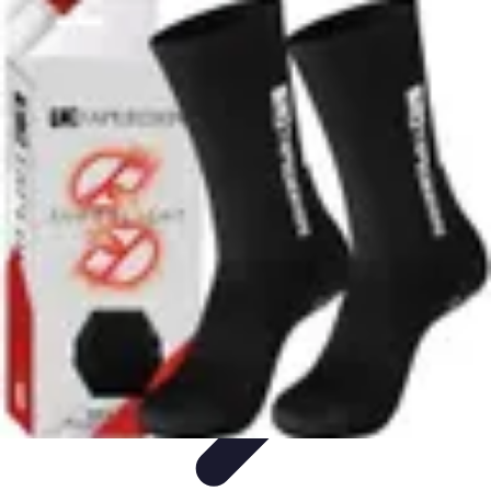
Sensations Fortes
Conseils et Astuces
Expériences
Expériences Extrêmes
Activités à
Tester
Activités
Sensations Fortes