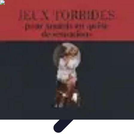
Sensations Fortes
Conseils et Astuces
Expériences
Expériences Extrêmes
Activités à
Tester
Activités
Sensations Fortes