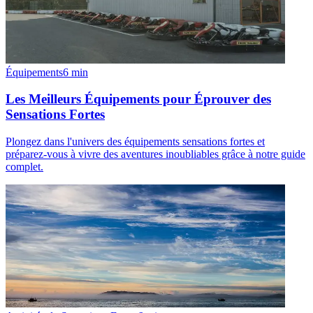
Équipements
6
min
Les Meilleurs Équipements pour Éprouver des
Sensations Fortes
Plongez dans l'univers des équipements sensations fortes et
préparez-vous à vivre des aventures inoubliables grâce à notre guide
complet.