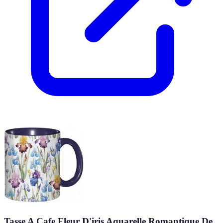
Tasse A Cafe Fleur D'iris Aquarelle Romantique De