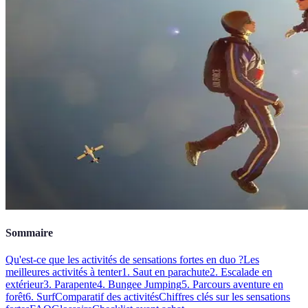
Sommaire
Qu'est-ce que les activités de sensations fortes en duo ?
Les
meilleures activités à tenter
1. Saut en parachute
2. Escalade en
extérieur
3. Parapente
4. Bungee Jumping
5. Parcours aventure en
forêt
6. Surf
Comparatif des activités
Chiffres clés sur les sensations