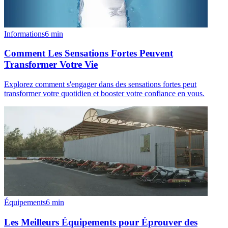
Informations
6
min
Comment Les Sensations Fortes Peuvent
Transformer Votre Vie
Explorez comment s'engager dans des sensations fortes peut
transformer votre quotidien et booster votre confiance en vous.
Équipements
6
min
Les Meilleurs Équipements pour Éprouver des