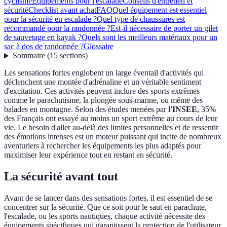
cyclisme
Équipements pour l'escalade
Conseils d'entretien et
sécurité
Checklist avant achat
FAQ
Quel équipement est essentiel
pour la sécurité en escalade ?
Quel type de chaussures est
recommandé pour la randonnée ?
Est-il nécessaire de porter un gilet
de sauvetage en kayak ?
Quels sont les meilleurs matériaux pour un
sac à dos de randonnée ?
Glossaire
Sommaire
(
15
sections
)
Les sensations fortes englobent un large éventail d'activités qui
déclenchent une montée d'adrénaline et un véritable sentiment
d'excitation. Ces activités peuvent inclure des sports extrêmes
comme le parachutisme, la plongée sous-marine, ou même des
balades en montagne. Selon des études menées par
l'INSEE
, 35%
des Français ont essayé au moins un sport extrême au cours de leur
vie. Le besoin d'aller au-delà des limites personnelles et de ressentir
des émotions intenses est un moteur puissant qui incite de nombreux
aventuriers à rechercher les équipements les plus adaptés pour
maximiser leur expérience tout en restant en sécurité.
La sécurité avant tout
Avant de se lancer dans des sensations fortes, il est essentiel de se
concentrer sur la sécurité. Que ce soit pour le saut en parachute,
l'escalade, ou les sports nautiques, chaque activité nécessite des
équipements spécifiques qui garantissent la protection de l'utilisateur.