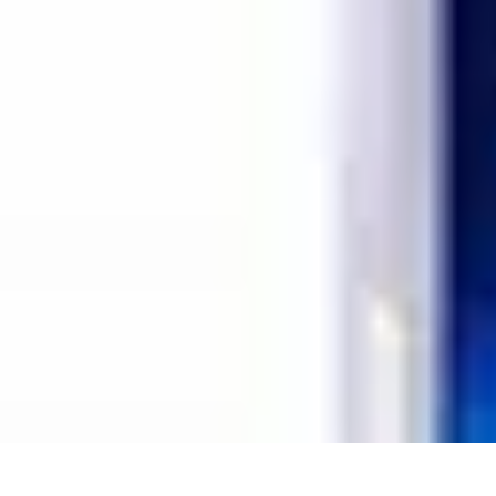
Sensations Fortes
Conseils et Astuces
Expériences
Expériences Extrêmes
Activités à Test
Sensations Fortes