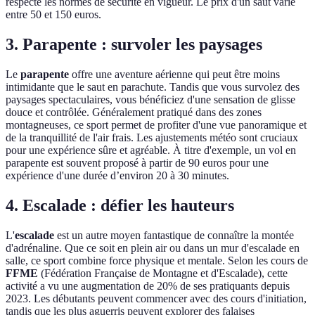
respecte les normes de sécurité en vigueur. Le prix d'un saut varie
entre 50 et 150 euros.
3. Parapente : survoler les paysages
Le
parapente
offre une aventure aérienne qui peut être moins
intimidante que le saut en parachute. Tandis que vous survolez des
paysages spectaculaires, vous bénéficiez d'une sensation de glisse
douce et contrôlée. Généralement pratiqué dans des zones
montagneuses, ce sport permet de profiter d'une vue panoramique et
de la tranquillité de l'air frais. Les ajustements météo sont cruciaux
pour une expérience sûre et agréable. À titre d'exemple, un vol en
parapente est souvent proposé à partir de 90 euros pour une
expérience d'une durée d’environ 20 à 30 minutes.
4. Escalade : défier les hauteurs
L'
escalade
est un autre moyen fantastique de connaître la montée
d'adrénaline. Que ce soit en plein air ou dans un mur d'escalade en
salle, ce sport combine force physique et mentale. Selon les cours de
FFME
(Fédération Française de Montagne et d'Escalade), cette
activité a vu une augmentation de 20% de ses pratiquants depuis
2023. Les débutants peuvent commencer avec des cours d'initiation,
tandis que les plus aguerris peuvent explorer des falaises