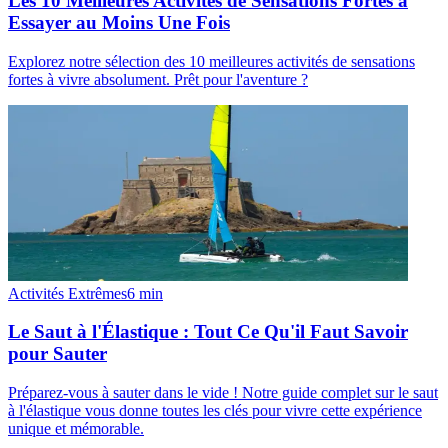
Les 10 Meilleures Activités de Sensations Fortes à
Essayer au Moins Une Fois
Explorez notre sélection des 10 meilleures activités de sensations
fortes à vivre absolument. Prêt pour l'aventure ?
Activités Extrêmes
6
min
Le Saut à l'Élastique : Tout Ce Qu'il Faut Savoir
pour Sauter
Préparez-vous à sauter dans le vide ! Notre guide complet sur le saut
à l'élastique vous donne toutes les clés pour vivre cette expérience
unique et mémorable.