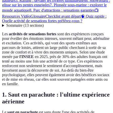
hauteurs
5. Rafting : dévaler les rivières tumultueuses
6. Snowboard :
glisse sur les pentes enneigées
7. Plongée sous-marine : explorer le
monde aquatique
8. Parc d'attractions : sensations garanties
📺
Ressources Vidéo
Glossaire
Checklist avant départ
🧠 Quiz rapide :
Quelle activité de sensations fortes préférez-vous ?
Sommaire
(
13
sections
)
Les
activités de sensations fortes
sont des expériences conçues
pour éveiller des émotions intenses, souvent mêlant peur, adrénaline
et excitation. Ces activités, qui vont des sports extrêmes aux
parcours de loisirs, attirent un large public cherchant à sortir de sa
zone de confort et à vivre des moments uniques. Selon une étude
menée par
l'INSEE
en 2025, près de 30% des adultes français ont
tenté au moins une fois une activité de ce type. Ces expériences
renforcent non seulement le sentiment d'accomplissement, mais
favorisent aussi la découverte de soi. Au-delà du bien-être
psychologique, elles peuvent également avoir des bénéfices sociaux
et de mise en réseau, car elles sont souvent partagées entre amis ou
en famille.
1. Saut en parachute : l'ultime expérience
aérienne
Le
saut en parachute
est sans doute l'une des activités de