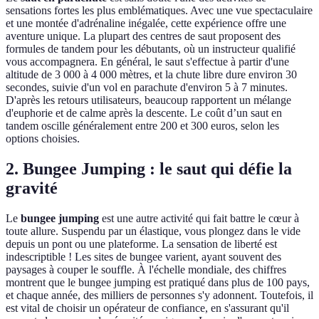
sensations fortes les plus emblématiques. Avec une vue spectaculaire
et une montée d'adrénaline inégalée, cette expérience offre une
aventure unique. La plupart des centres de saut proposent des
formules de tandem pour les débutants, où un instructeur qualifié
vous accompagnera. En général, le saut s'effectue à partir d'une
altitude de 3 000 à 4 000 mètres, et la chute libre dure environ 30
secondes, suivie d'un vol en parachute d'environ 5 à 7 minutes.
D'après les retours utilisateurs, beaucoup rapportent un mélange
d'euphorie et de calme après la descente. Le coût d’un saut en
tandem oscille généralement entre 200 et 300 euros, selon les
options choisies.
2. Bungee Jumping : le saut qui défie la
gravité
Le
bungee jumping
est une autre activité qui fait battre le cœur à
toute allure. Suspendu par un élastique, vous plongez dans le vide
depuis un pont ou une plateforme. La sensation de liberté est
indescriptible ! Les sites de bungee varient, ayant souvent des
paysages à couper le souffle. À l'échelle mondiale, des chiffres
montrent que le bungee jumping est pratiqué dans plus de 100 pays,
et chaque année, des milliers de personnes s'y adonnent. Toutefois, il
est vital de choisir un opérateur de confiance, en s'assurant qu'il