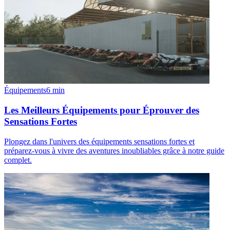
Équipements
6
min
Les Meilleurs Équipements pour Éprouver des
Sensations Fortes
Plongez dans l'univers des équipements sensations fortes et
préparez-vous à vivre des aventures inoubliables grâce à notre guide
complet.