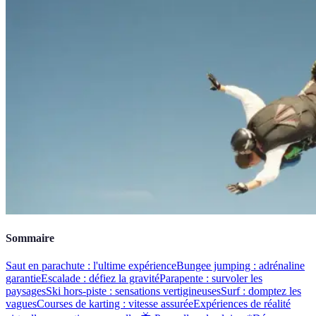
Sommaire
Saut en parachute : l'ultime expérience
Bungee jumping : adrénaline
garantie
Escalade : défiez la gravité
Parapente : survoler les
paysages
Ski hors-piste : sensations vertigineuses
Surf : domptez les
vagues
Courses de karting : vitesse assurée
Expériences de réalité