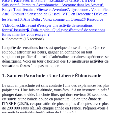
Face-à-Face avec la Nature
4. Escalade de Glace : Un Défi
Saisissant
5. Parcours Accrobranche : Aventure dans les Arbres
6.
Rallye Tout-Terrain : Vitesse et Aventure
7. Tyrolienne : Vol en Plein
Air
8. Kitesurf : Sensation de Glisse
9. VTT en Descente : Dévalez
les Pentes
10. Aile Delta : Volez comme un Oiseau
📺 Ressource
Vidéo
Checklist avant d'essayer une activité de sensations
fortes
Glossaire
🧠 Quiz rapide : Quel type d'activité de sensations
fortes aimeriez-vous essayer ?
Sommaire
(
15
sections
)
La quête de sensations fortes est quelque chose d'unique. Que ce
soit pour affronter ses peurs, gagner en confiance ou tout
simplement profiter d'un rush d'adrénaline, certaines expériences se
démarquent. Voici un tour d'horizon des
10 meilleures activités de
sensations fortes
à ne pas manquer.
1. Saut en Parachute : Une Liberté Éblouissante
Le saut en parachute est sans conteste l'une des expériences les plus
palpitantes. Une fois en altitude, vous êtes lié à un instructeur, prêt à
plonger dans le vide. La chute libre, qui dure environ 30 secondes,
est suivie d'une balade douce en parachute. Selon une étude de
l'INSEE (2025)
, ce sport attire de plus en plus d'adeptes, avec plus
de 200 000 sauts réalisés chaque année en France. Préparez-vous à
ressentir la véritable signification de la liberté !