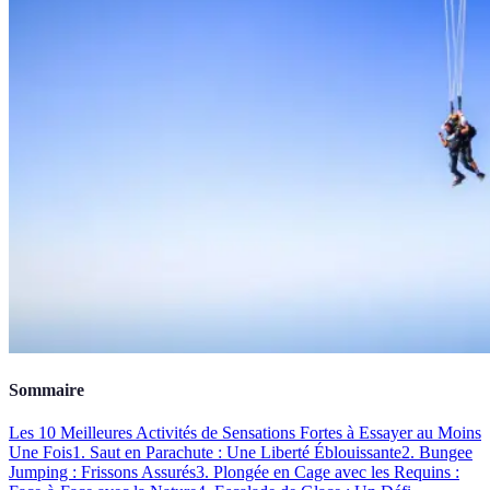
Sommaire
Les 10 Meilleures Activités de Sensations Fortes à Essayer au Moins
Une Fois
1. Saut en Parachute : Une Liberté Éblouissante
2. Bungee
Jumping : Frissons Assurés
3. Plongée en Cage avec les Requins :