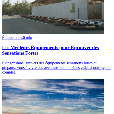
Équipements
6
min
Les Meilleurs Équipements pour Éprouver des
Sensations Fortes
Plongez dans l'univers des équipements sensations fortes et
préparez-vous à vivre des aventures inoubliables grâce à notre guide
complet.