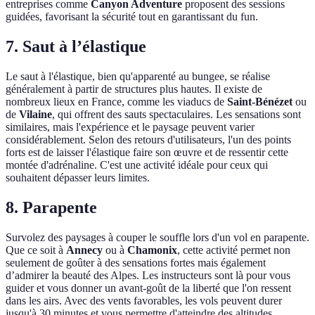
entreprises comme
Canyon Adventure
proposent des sessions
guidées, favorisant la sécurité tout en garantissant du fun.
7. Saut à l’élastique
Le saut à l'élastique, bien qu'apparenté au bungee, se réalise
généralement à partir de structures plus hautes. Il existe de
nombreux lieux en France, comme les viaducs de
Saint-Bénézet
ou
de
Vilaine
, qui offrent des sauts spectaculaires. Les sensations sont
similaires, mais l'expérience et le paysage peuvent varier
considérablement. Selon des retours d'utilisateurs, l'un des points
forts est de laisser l'élastique faire son œuvre et de ressentir cette
montée d'adrénaline. C'est une activité idéale pour ceux qui
souhaitent dépasser leurs limites.
8. Parapente
Survolez des paysages à couper le souffle lors d'un vol en parapente.
Que ce soit à
Annecy
ou à
Chamonix
, cette activité permet non
seulement de goûter à des sensations fortes mais également
d’admirer la beauté des Alpes. Les instructeurs sont là pour vous
guider et vous donner un avant-goût de la liberté que l'on ressent
dans les airs. Avec des vents favorables, les vols peuvent durer
jusqu'à 30 minutes et vous permettre d'atteindre des altitudes