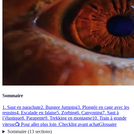
Sommaire
1. Saut en parachute
2. Bungee Jumping
3. Plongée en cage avec les
requins
4. Escalade en falaise
5. Zorbing
6. Canyoning
7. Saut à
l’élastique
8. Parapente
9. Trekking en montagne
10. Train à grande
vitesse
📺 Pour aller plus loin :
Checklist avant achat
Glossaire
Sommaire
(
13
sections
)