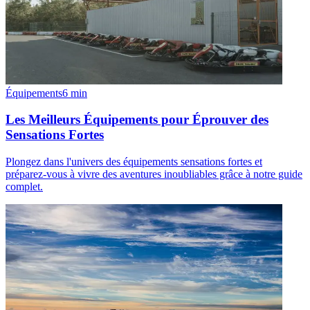
Équipements
6
min
Les Meilleurs Équipements pour Éprouver des
Sensations Fortes
Plongez dans l'univers des équipements sensations fortes et
préparez-vous à vivre des aventures inoubliables grâce à notre guide
complet.