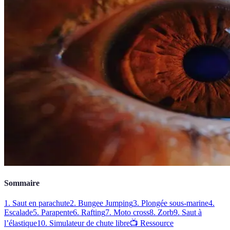
Sommaire
1. Saut en parachute
2. Bungee Jumping
3. Plongée sous-marine
4.
Escalade
5. Parapente
6. Rafting
7. Moto cross
8. Zorb
9. Saut à
l’élastique
10. Simulateur de chute libre
📺 Ressource