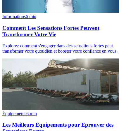
Informations
6
min
Comment Les Sensations Fortes Peuvent
Transformer Votre Vie
Explorez comment s'engager dans des sensations fortes peut
transformer votre quotidien et booster votre confiance en vous.
Équipements
6
min
Les Meilleurs Équipements pour Éprouver des