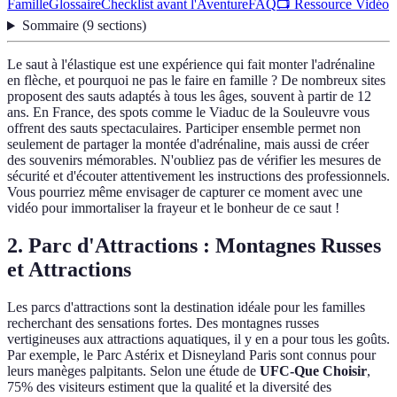
Famille
Glossaire
Checklist avant l'Aventure
FAQ
📺 Ressource Vidéo
Sommaire
(
9
sections
)
Le saut à l'élastique est une expérience qui fait monter l'adrénaline
en flèche, et pourquoi ne pas le faire en famille ? De nombreux sites
proposent des sauts adaptés à tous les âges, souvent à partir de 12
ans. En France, des spots comme le Viaduc de la Souleuvre vous
offrent des sauts spectaculaires. Participer ensemble permet non
seulement de partager la montée d'adrénaline, mais aussi de créer
des souvenirs mémorables. N'oubliez pas de vérifier les mesures de
sécurité et d'écouter attentivement les instructions des professionnels.
Vous pourriez même envisager de capturer ce moment avec une
vidéo pour immortaliser la frayeur et le bonheur de ce saut !
2. Parc d'Attractions : Montagnes Russes
et Attractions
Les parcs d'attractions sont la destination idéale pour les familles
recherchant des sensations fortes. Des montagnes russes
vertigineuses aux attractions aquatiques, il y en a pour tous les goûts.
Par exemple, le Parc Astérix et Disneyland Paris sont connus pour
leurs manèges palpitants. Selon une étude de
UFC-Que Choisir
,
75% des visiteurs estiment que la qualité et la diversité des