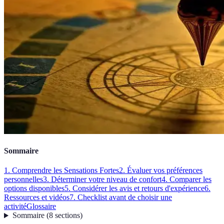
Sommaire
1. Comprendre les Sensations Fortes
2. Évaluer vos préférences
personnelles
3. Déterminer votre niveau de confort
4. Comparer les
options disponibles
5. Considérer les avis et retours d'expérience
6.
Ressources et vidéos
7. Checklist avant de choisir une
activité
Glossaire
Sommaire
(
8
sections
)